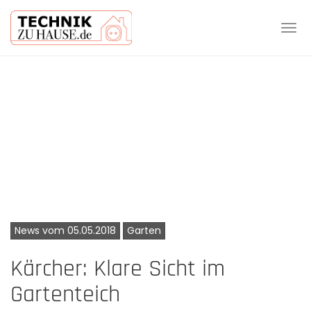
Tog
navi
Skip
to
main
content
News vom 05.05.2018
Garten
Kärcher: Klare Sicht im
Gartenteich