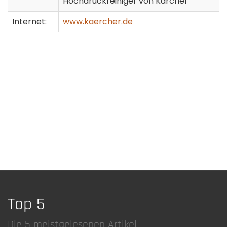
Hochdruckreiniger von Kärcher
Internet:
www.kaercher.de
Top 5
Die 5 meistgelesenen Artikel