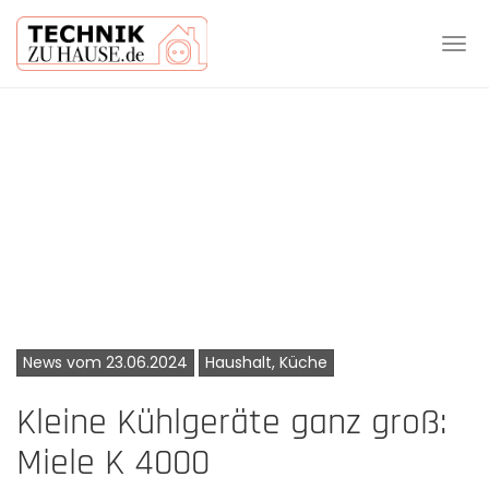
Tog
navi
Skip
to
main
content
News vom 23.06.2024
Haushalt, Küche
Kleine Kühlgeräte ganz groß:
Miele K 4000