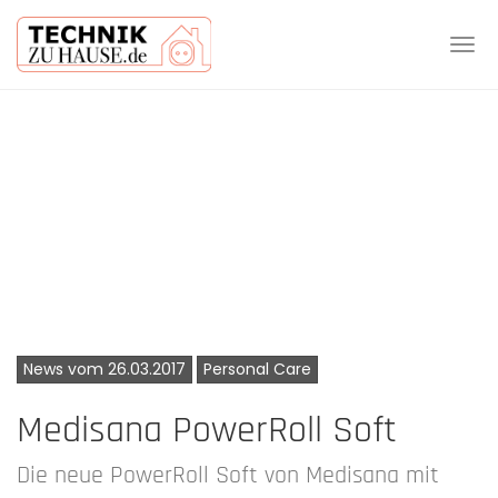
Tog
navi
Skip
to
main
content
News vom 26.03.2017
Personal Care
Medisana PowerRoll Soft
Die neue PowerRoll Soft von Medisana mit