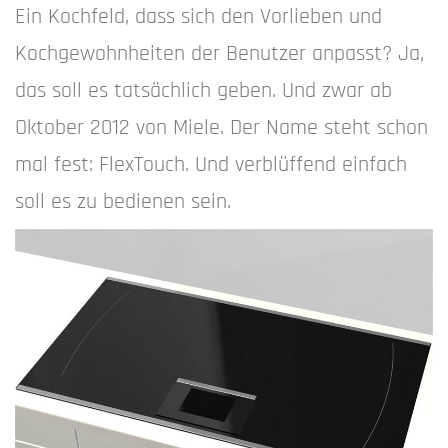
Ein Kochfeld, dass sich den Vorlieben und
Kochgewohnheiten der Benutzer anpasst? Ja,
das soll es tatsächlich geben. Und zwar ab
Oktober 2012 von Miele. Der Name steht schon
mal fest: FlexTouch. Und verblüffend einfach
soll es zu bedienen sein.