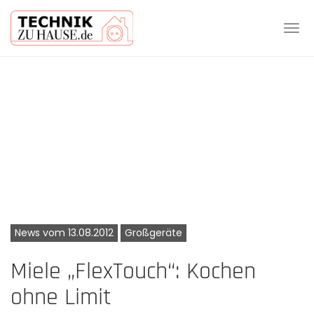
Tog
navi
Skip
to
main
content
News vom 13.08.2012
Großgeräte
Miele „FlexTouch“: Kochen
ohne Limit