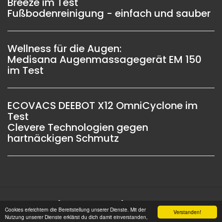
Breeze im Test
Fußbodenreinigung - einfach und sauber
Wellness für die Augen:
Medisana Augenmassagegerät EM 150
im Test
ECOVACS DEEBOT X12 OmniCyclone im
Test
Clevere Technologien gegen
hartnäckigen Schmutz
Impressum |
Datenschutz |
Copyright © 2006 -
Cookies erleichtern die Bereitstellung unserer Dienste. Mit der
Verstanden!
2026 OSW-Medien GmbH Alle Rechte vorbehalten
Nutzung unserer Dienste erklärst du dich damit einverstanden,