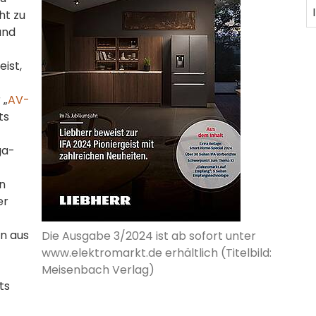
ht zu
und
eist,
 „
AV-
ts
ga-
in
er
n aus
Die Ausgabe 3/2024 ist ab sofort unter
www.elektromarkt.de erhältlich (Titelbild:
Meisenbach Verlag)
ts