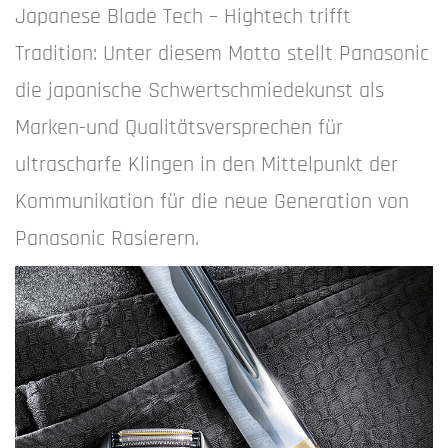
Japanese Blade Tech – Hightech trifft
Tradition: Unter diesem Motto stellt Panasonic
die japanische Schwertschmiedekunst als
Marken-und Qualitätsversprechen für
ultrascharfe Klingen in den Mittelpunkt der
Kommunikation für die neue Generation von
Panasonic Rasierern.