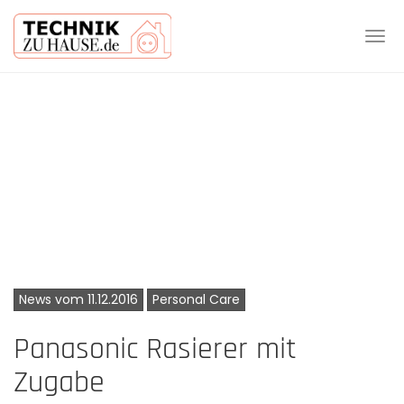
Tog
navi
Skip
to
main
content
News vom 11.12.2016
Personal Care
Panasonic Rasierer mit
Zugabe