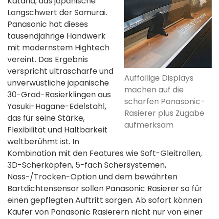
Katana, das japanische
Langschwert der Samurai.
Panasonic hat dieses
tausendjährige Handwerk
mit modernstem Hightech
vereint. Das Ergebnis
verspricht ultrascharfe und
Auffällige Displays
unverwüstliche japanische
machen auf die
30-Grad-Rasierklingen aus
scharfen Panasonic-
Yasuki-Hagane-Edelstahl,
Rasierer plus Zugabe
das für seine Stärke,
aufmerksam
Flexibilität und Haltbarkeit
weltberühmt ist. In
Kombination mit den Features wie Soft-Gleitrollen,
3D-Scherköpfen, 5-fach Schersystemen,
Nass-/Trocken-Option und dem bewährten
Bartdichtensensor sollen Panasonic Rasierer so für
einen gepflegten Auftritt sorgen. Ab sofort können
Käufer von Panasonic Rasierern nicht nur von einer