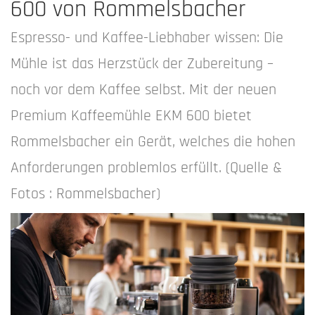
600 von Rommelsbacher
Espresso- und Kaffee-Liebhaber wissen: Die
Mühle ist das Herzstück der Zubereitung –
noch vor dem Kaffee selbst. Mit der neuen
Premium Kaffeemühle EKM 600 bietet
Rommelsbacher ein Gerät, welches die hohen
Anforderungen problemlos erfüllt. (Quelle &
Fotos : Rommelsbacher)