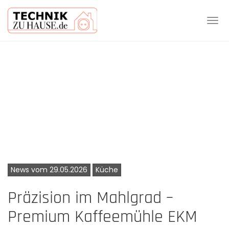
Tog
navi
Skip
to
main
content
News vom 29.05.2026
Küche
Präzision im Mahlgrad –
Premium Kaffeemühle EKM