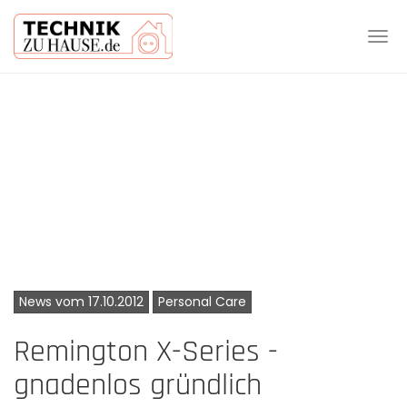
Tog
navi
Skip
to
main
content
News vom 17.10.2012
Personal Care
Remington X-Series -
gnadenlos gründlich