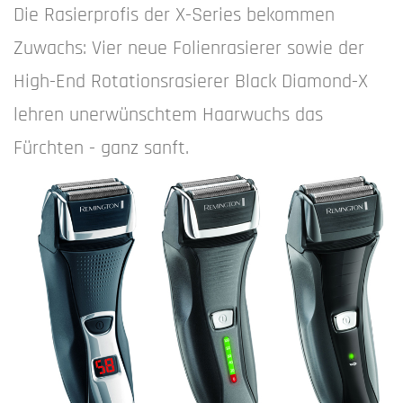
Die Rasierprofis der X-Series bekommen
Zuwachs: Vier neue Folienrasierer sowie der
High-End Rotationsrasierer Black Diamond-X
lehren unerwünschtem Haarwuchs das
Fürchten - ganz sanft.