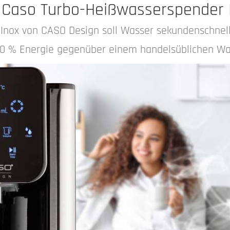
 Caso Turbo-Heißwasserspender
nox von CASO Design soll Wasser sekundenschnell
50 % Energie gegenüber einem handelsüblichen Was