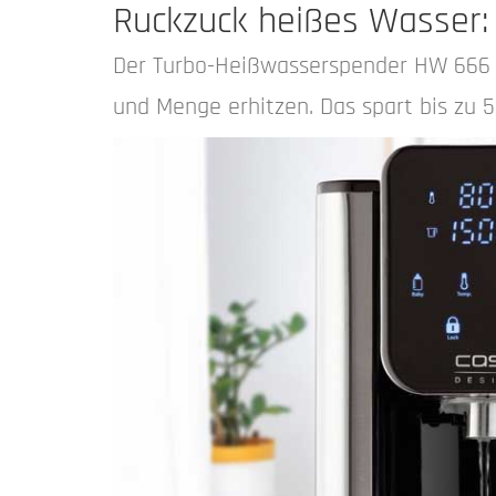
Ruckzuck heißes Wasser:
Der Turbo-Heißwasserspender HW 666 I
und Menge erhitzen. Das spart bis zu 