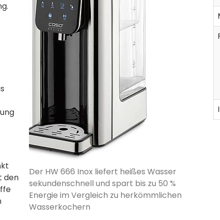
ng.
as
rung
nkt
Der HW 666 Inox liefert heißes Wasser
t den
sekundenschnell und spart bis zu 50 %
ffe
Energie im Vergleich zu herkömmlichen
n
Wasserkochern