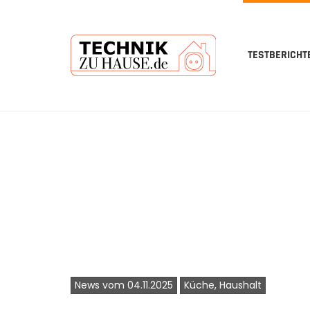
TESTBERICHT
Skip
to
main
content
News vom 04.11.2025
Küche, Haushalt