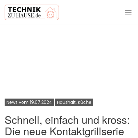
Tog
navi
Skip
to
main
content
News vom 19.07.2024
Haushalt, Küche
Schnell, einfach und kross:
Die neue Kontaktgrillserie