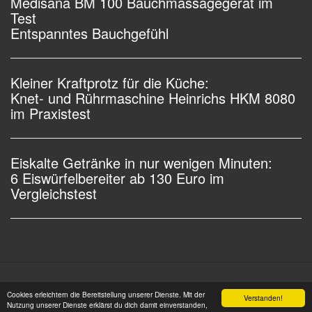
Medisana BM 100 Bauchmassagegerät im
Test
Entspanntes Bauchgefühl
Kleiner Kraftprotz für die Küche:
Knet- und Rührmaschine Heinrichs HKM 8080
im Praxistest
Eiskalte Getränke in nur wenigen Minuten:
6 Eiswürfelbereiter ab 130 Euro im
Vergleichstest
Impressum |
Datenschutz |
Copyright © 2006 - 2026
Cookies erleichtern die Bereitstellung unserer Dienste. Mit der
Verstanden!
OSW-Medien GmbH Alle Rechte vorbehalten
Nutzung unserer Dienste erklärst du dich damit einverstanden,