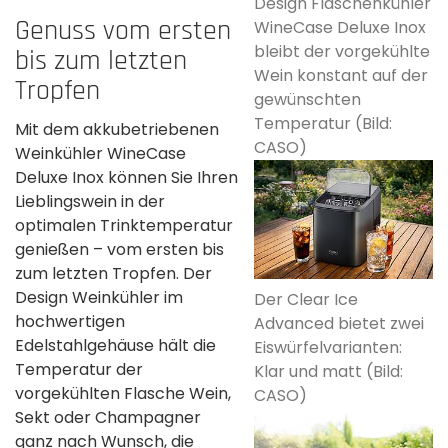
Design Flaschenkühler
Genuss vom ersten
WineCase Deluxe Inox
bleibt der vorgekühlte
bis zum letzten
Wein konstant auf der
Tropfen
gewünschten
Temperatur (Bild:
Mit dem akkubetriebenen
CASO)
Weinkühler WineCase
Deluxe Inox können Sie Ihren
Lieblingswein in der
optimalen Trinktemperatur
genießen – vom ersten bis
zum letzten Tropfen. Der
Design Weinkühler im
Der Clear Ice
hochwertigen
Advanced bietet zwei
Edelstahlgehäuse hält die
Eiswürfelvarianten:
Temperatur der
Klar und matt (Bild:
vorgekühlten Flasche Wein,
CASO)
Sekt oder Champagner
ganz nach Wunsch, die