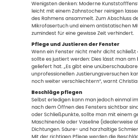
Wenigsten denken: Moderne Kunststofffenster
leicht mit einem Zahnstocher reinigen lassen.
des Rahmens ansammelt. Zum Abschluss der
Mikrofasertuch und einem antistatischen Mi
zumindest für eine gewisse Zeit verhindert.
Pflege und Justieren der Fenster
Wenn ein Fenster nicht mehr dicht schließt 
sollte es justiert werden: Dies lässt man am
geliefert hat. „Es gibt eine unüberschauba
unprofessionellen Justierungsversuchen kann
noch weiter verschlechtern“, warnt Christian
Beschläge pflegen
Selbst erledigen kann man jedoch einmal im J
nach dem Öffnen des Fensters sichtbar sind
oder Schließpunkte, sollte man mit einem g
Maschinenöle oder Vaseline (idealerweise als
Dichtungen. Säure- und harzhaltige Schmier
Mit der richtigen Pflege werden die Beschlä