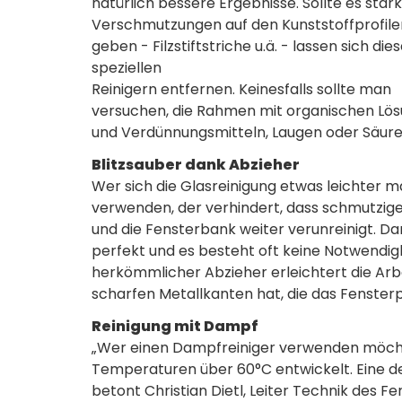
natürlich bessere Ergebnisse. Sollte es star
Verschmutzungen auf den Kunststoffprofile
geben - Filzstiftstriche u.ä. - lassen sich die
speziellen
Reinigern entfernen. Keinesfalls sollte man
versuchen, die Rahmen mit organischen Lö
und Verdünnungsmitteln, Laugen oder Säure
Blitzsauber dank Abzieher
Wer sich die Glasreinigung etwas leichter 
verwenden, der verhindert, dass schmutziges
und die Fensterbank weiter verunreinigt. Dar
perfekt und es besteht oft keine Notwendigk
herkömmlicher Abzieher erleichtert die Arbe
scharfen Metallkanten hat, die das Fensterp
Reinigung mit Dampf
„Wer einen Dampfreiniger verwenden möchte
Temperaturen über 60°C entwickelt. Eine d
betont Christian Dietl, Leiter Technik des F