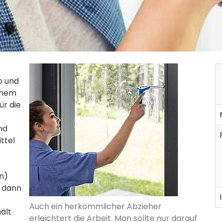
b und
einem
r die
nd
ttel
e
n)
t dann
Auch ein herkömmlicher Abzieher
ält
erleichtert die Arbeit. Man sollte nur darauf