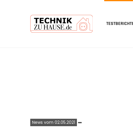
TESTBERICHT
Skip
to
main
content
News vom 02.05.2021