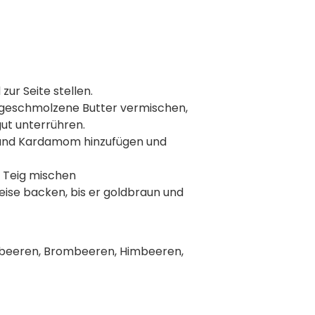
zur Seite stellen.
nd geschmolzene Butter vermischen,
gut unterrühren.
alz und Kardamom hinzufügen und
n Teig mischen
eise backen, bis er goldbraun und
lbeeren, Brombeeren, Himbeeren,