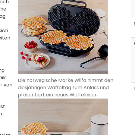
isch
che
tag
sich
eiten
ng
ils
Die norwegische Marke Wilfa nimmt den
r von
diesjährigen Waffeltag zum Anlass und
präsentiert ein neues Waffeleisen
ist
n.