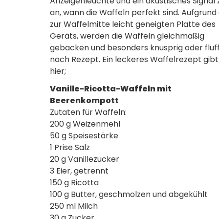
Anzeigenleuchte und ein akustisches Signal 
an, wann die Waffeln perfekt sind. Aufgrund
zur Waffelmitte leicht geneigten Platte des
Geräts, werden die Waffeln gleichmäßig
gebacken und besonders knusprig oder fluffi
nach Rezept. Ein leckeres Waffelrezept gibt
hier;
Vanille-Ricotta-Waffeln mit
Beerenkompott
Zutaten für Waffeln:
200 g Weizenmehl
50 g Speisestärke
1 Prise Salz
20 g Vanillezucker
3 Eier, getrennt
150 g Ricotta
100 g Butter, geschmolzen und abgekühlt
250 ml Milch
30 g Zucker