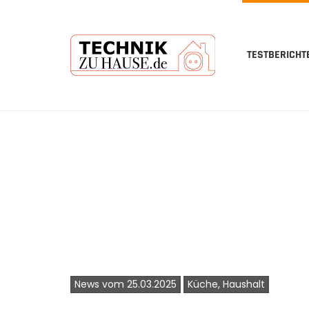
TESTBERICHT
Skip
to
main
content
News vom 25.03.2025
Küche, Haushalt