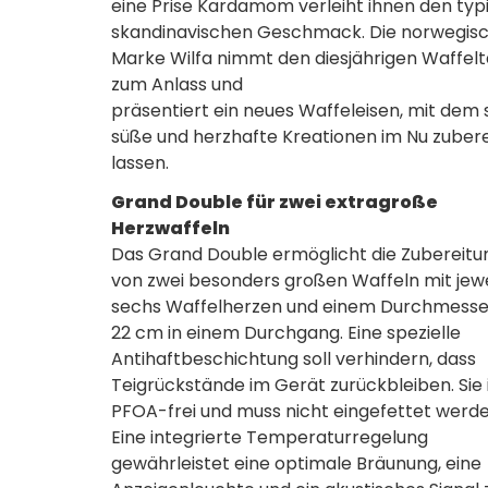
eine Prise Kardamom verleiht ihnen den typ
skandinavischen Geschmack. Die norwegis
Marke Wilfa nimmt den diesjährigen Waffel
zum Anlass und
präsentiert ein neues Waffeleisen, mit dem 
süße und herzhafte Kreationen im Nu zuber
lassen.
Grand Double für zwei extragroße
Herzwaffeln
Das Grand Double ermöglicht die Zubereitu
von zwei besonders großen Waffeln mit jewe
sechs Waffelherzen und einem Durchmesse
22 cm in einem Durchgang. Eine spezielle
Antihaftbeschichtung soll verhindern, dass
Teigrückstände im Gerät zurückbleiben. Sie 
PFOA-frei und muss nicht eingefettet werde
Eine integrierte Temperaturregelung
gewährleistet eine optimale Bräunung, eine