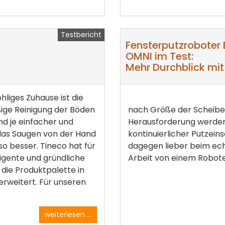
Testbericht
Fensterputzrobote
OMNI im Test:
Mehr Durchblick mit
hliges Zuhause ist die
ige Reinigung der Böden
nach Größe der Scheiben
nd je einfacher und
Herausforderung werden, 
das Saugen von der Hand
kontinuierlicher Putzeins
so besser. Tineco hat für
dagegen lieber beim echt
lligente und gründliche
Arbeit von einem Roboter
 die Produktpalette in
erweitert. Für unseren
weiterlesen ...