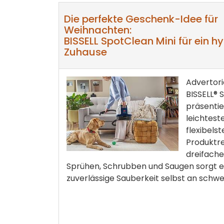
Die perfekte Geschenk-Idee für
Weihnachten:
BISSELL SpotClean Mini für ein h
Zuhause
Advertori
BISSELL® 
präsentie
leichtes
flexibels
Produktre
dreifach
Sprühen, Schrubben und Saugen sorgt er
zuverlässige Sauberkeit selbst an schwer 