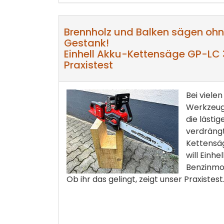
Brennholz und Balken sägen oh
Gestank!
Einhell Akku-Kettensäge GP-LC 
Praxistest
Bei viele
Werkzeug
die lästi
verdrängt
Kettensäg
will Einhe
Benzinmo
Ob ihr das gelingt, zeigt unser Praxistest