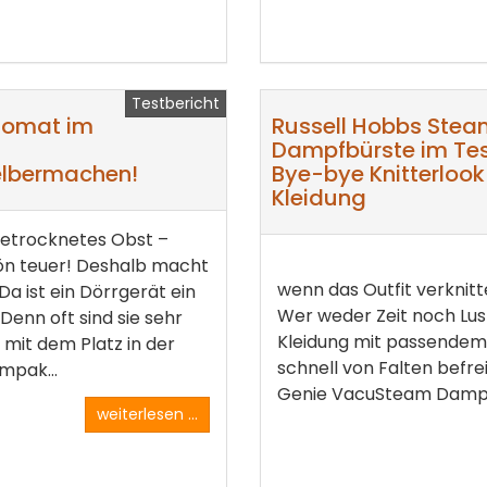
Testbericht
tomat im
Russell Hobbs Ste
Dampfbürste im Tes
elbermachen!
Bye-bye Knitterlook
Kleidung
trocknetes Obst –
ön teuer! Deshalb macht
wenn das Outfit verknitt
Da ist ein Dörrgerät ein
Wer weder Zeit noch Lus
Denn oft sind sie sehr
Kleidung mit passende
 mit dem Platz in der
schnell von Falten befre
mpak...
Genie VacuSteam Dampfbü
weiterlesen ...