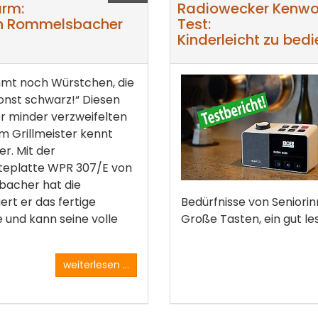
arm:
Radiowecker Kenw
on Rommelsbacher
Test:
Kinderleicht zu bedi
hmt noch Würstchen, die
onst schwarz!“ Diesen
r minder verzweifelten
m Grillmeister kennt
er. Mit der
eplatte WPR 307/E von
acher hat die
ert er das fertige
Bedürfnisse von Seniorin
e und kann seine volle
Große Tasten, ein gut les
weiterlesen ...