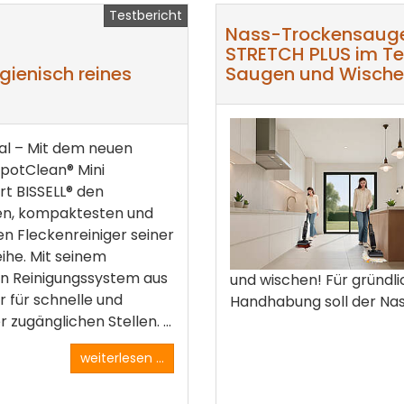
Testbericht
Nass-Trockensauge
STRETCH PLUS im Te
ygienisch reines
Saugen und Wischen
al – Mit dem neuen
SpotClean® Mini
rt BISSELL® den
ten, kompaktesten und
ten Fleckenreiniger seiner
ihe. Mit seinem
en Reinigungssystem aus
und wischen! Für gründl
 für schnelle und
Handhabung soll der Nas
zugänglichen Stellen. ...
weiterlesen ...