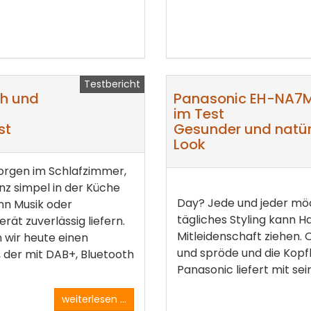
Testbericht
th und
Panasonic EH-NA7M
im Test
st
Gesunder und natürl
Look
rgen im Schlafzimmer,
z simpel in der Küche
Day? Jede und jeder möc
nn Musik oder
tägliches Styling kann H
rät zuverlässig liefern.
Mitleidenschaft ziehen. 
wir heute einen
und spröde und die Kopfh
 der mit DAB+, Bluetooth
Panasonic liefert mit se
weiterlesen ...