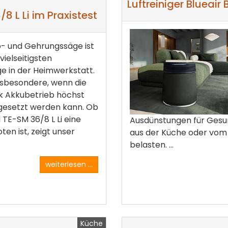
Luftreiniger Blueair
8 L Li im Praxistest
- und Gehrungssäge ist
vielseitigsten
e in der Heimwerkstatt.
insbesondere, wenn die
k Akkubetrieb höchst
gesetzt werden kann. Ob
l TE-SM 36/8 L Li eine
Ausdünstungen für Gesu
en ist, zeigt unser
aus der Küche oder vom
belasten. ...
weiterlesen ...
Küche