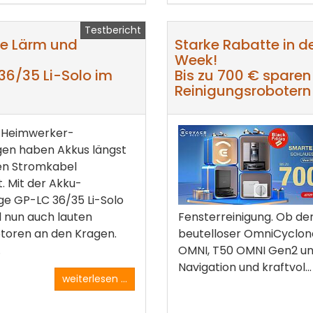
Testbericht
ne Lärm und
Starke Rabatte in 
Week!
36/35 Li-Solo im
Bis zu 700 € sparen 
Reinigungsroboter
n Heimwerker-
en haben Akkus längst
gen Stromkabel
. Mit der Akku-
e GP-LC 36/35 Li-Solo
ll nun auch lauten
Fensterreinigung. Ob de
toren an den Kragen.
beutelloser OmniCyclon
.
OMNI, T50 OMNI Gen2 und
Navigation und kraftvol...
weiterlesen ...