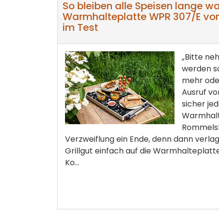
So bleiben alle Speisen lange w
Warmhalteplatte WPR 307/E v
im Test
„Bitte ne
werden s
mehr ode
Ausruf vo
sicher jed
Warmhalt
Rommelsb
Verzweiflung ein Ende, denn dann verlag
Grillgut einfach auf die Warmhalteplatt
Ko...