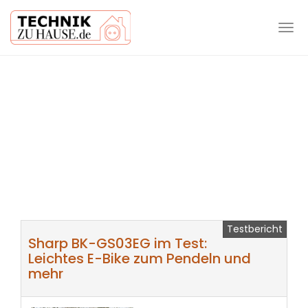
Tog
navi
Skip
to
main
content
Testbericht
Sharp BK-GS03EG im Test:
Leichtes E-Bike zum Pendeln und
mehr