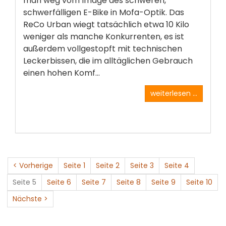
man weg vom Image des schweren,
schwerfälligen E-Bike in Mofa-Optik. Das
ReCo Urban wiegt tatsächlich etwa 10 Kilo
weniger als manche Konkurrenten, es ist
außerdem vollgestopft mit technischen
Leckerbissen, die im alltäglichen Gebrauch
einen hohen Komf...
weiterlesen ...
< Vorherige
Seite 1
Seite 2
Seite 3
Seite 4
Seite 5
Seite 6
Seite 7
Seite 8
Seite 9
Seite 10
Nächste >