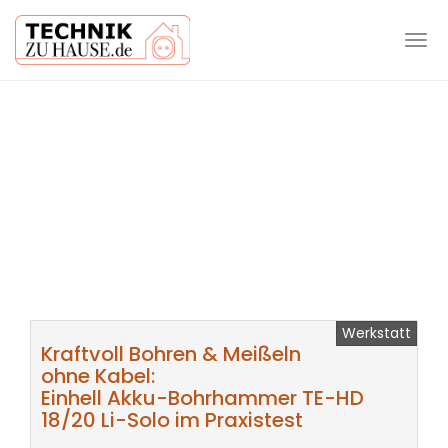
Tog
navi
Skip
to
main
content
Werkstatt
Kraftvoll Bohren & Meißeln
ohne Kabel:
Einhell Akku-Bohrhammer TE-HD
18/20 Li-Solo im Praxistest