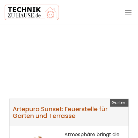
Tog
navi
Skip
to
main
content
Garten
Artepuro Sunset: Feuerstelle für
Garten und Terrasse
Atmosphäre bringt die