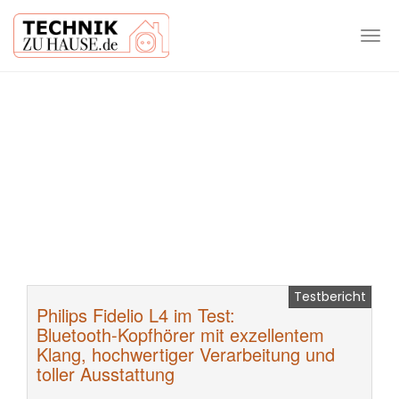
Tog
navi
Skip
to
main
content
Testbericht
Philips Fidelio L4 im Test:
Bluetooth-Kopfhörer mit exzellentem
Klang, hochwertiger Verarbeitung und
toller Ausstattung