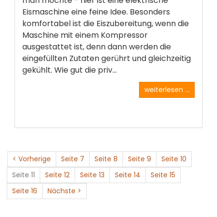
man möchte - hier ist eine elektrische
Eismaschine eine feine Idee. Besonders
komfortabel ist die Eiszubereitung, wenn die
Maschine mit einem Kompressor
ausgestattet ist, denn dann werden die
eingefüllten Zutaten gerührt und gleichzeitig
gekühlt. Wie gut die priv...
weiterlesen ...
< Vorherige
Seite 7
Seite 8
Seite 9
Seite 10
Seite 11
Seite 12
Seite 13
Seite 14
Seite 15
Seite 16
Nächste >