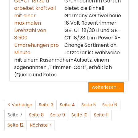
Grünflächen im Garten
bietet die Einhell
Germany AG zwei neue
18 Volt Rasentrimmer
GE-CT 18/30 Li und GE-
CT 18/28 Li im Power X-
Change Sortiment an.
Letzterer ist wahlweise
mit einem Rasenmäher-Aufsatz, einem
sogenannten „Trimmer-Cart“, erhältlich
(Quelle und Fotos...
weiterlesen ...
< Vorherige
Seite 3
Seite 4
Seite 5
Seite 6
Seite 7
Seite 8
Seite 9
Seite 10
Seite 11
Seite 12
Nächste >