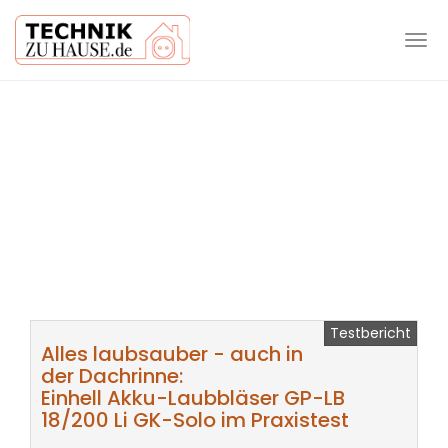
Tog
navi
Skip
to
main
content
Testbericht
Alles laubsauber - auch in
der Dachrinne:
Einhell Akku-Laubbläser GP-LB
18/200 Li GK-Solo im Praxistest