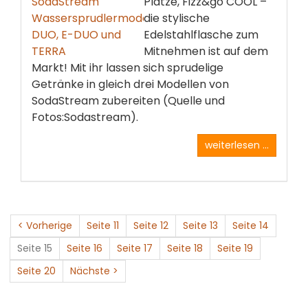
Plätze, Fizz&go COOL –
die stylische
Edelstahlflasche zum
Mitnehmen ist auf dem
Markt! Mit ihr lassen sich sprudelige
Getränke in gleich drei Modellen von
SodaStream zubereiten (Quelle und
Fotos:Sodastream).
weiterlesen ...
< Vorherige
Seite 11
Seite 12
Seite 13
Seite 14
Seite 15
Seite 16
Seite 17
Seite 18
Seite 19
Seite 20
Nächste >