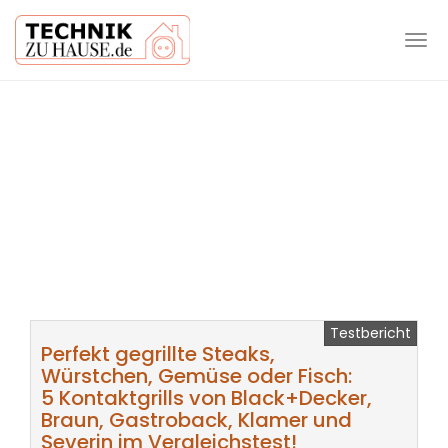
Tog
navi
Skip
to
main
content
Testbericht
Perfekt gegrillte Steaks,
Würstchen, Gemüse oder Fisch:
5 Kontaktgrills von Black+Decker,
Braun, Gastroback, Klamer und
Severin im Vergleichstest!