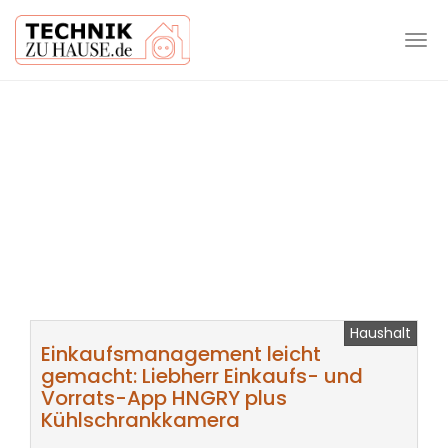
Tog
navi
Skip
to
main
content
Haushalt
Einkaufsmanagement leicht
gemacht: Liebherr Einkaufs- und
Vorrats-App HNGRY plus
Kühlschrankkamera