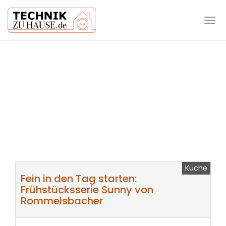
Tog
navi
Skip
to
main
content
Küche
Fein in den Tag starten:
Frühstücksserie Sunny von
Rommelsbacher