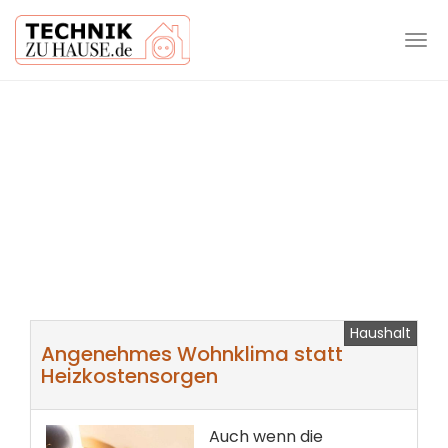
Tog
navi
Skip
to
main
content
Haushalt
Angenehmes Wohnklima statt
Heizkostensorgen
Auch wenn die