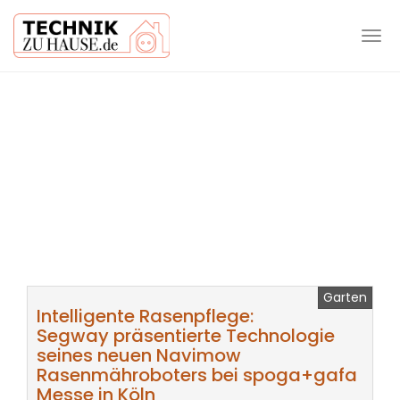
Tog
navi
Skip
to
main
content
Garten
Intelligente Rasenpflege:
Segway präsentierte Technologie
seines neuen Navimow
Rasenmähroboters bei spoga+gafa
Messe in Köln