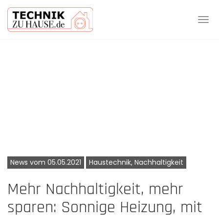
Tog
navi
Skip
to
main
content
News vom 05.05.2021
Haustechnik, Nachhaltigkeit
Mehr Nachhaltigkeit, mehr
sparen: Sonnige Heizung, mit