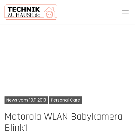
Tog
navi
Skip
to
main
content
News vom 19.11.2013
Personal Care
Motorola WLAN Babykamera
Blink1