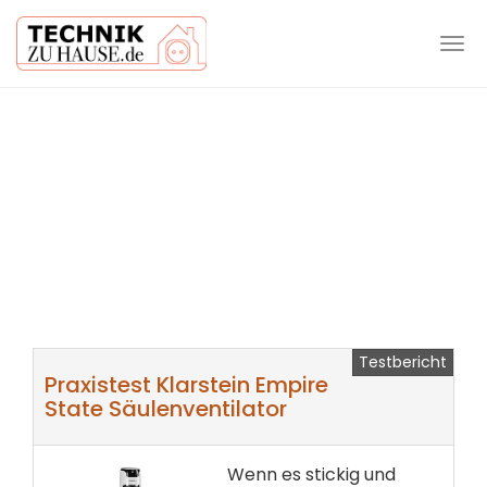
Tog
navi
Skip
to
main
content
Testbericht
Praxistest Klarstein Empire
State Säulenventilator
Wenn es stickig und